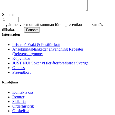
Summa:
Jag är medveten om att summan för ett presentkort inte kan fås
tillbaka.
Information
Priser på Frakt & Postförskott
Ansökningsblanketter användning Repeater
(frekvensutrymme)
Köpvillkor
JUST NU! Söker vi fler återförsäljare i Sverige
Om oss
Presentkort
Kundtjänst
Kontakta oss
Returer
Sidkarta
Orderhistorik
Önskelista