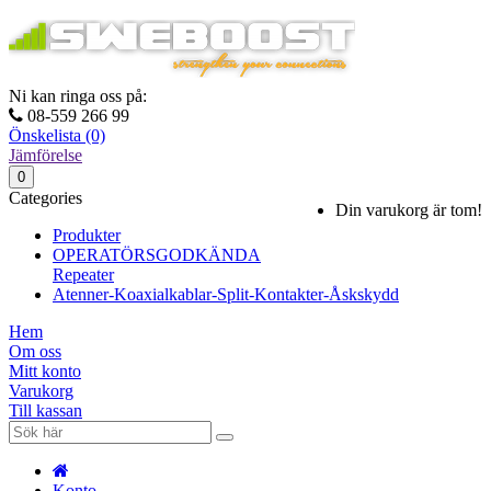
Ni kan ringa oss på:
08-559 266 99
Önskelista (0)
Jämförelse
0
Categories
Din varukorg är tom!
Produkter
OPERATÖRSGODKÄNDA
Repeater
Atenner-Koaxialkablar-Split-Kontakter-Åskskydd
Hem
Om oss
Mitt konto
Varukorg
Till kassan
Konto